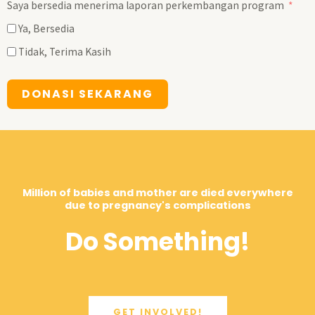
Saya bersedia menerima laporan perkembangan program
Ya, Bersedia
Tidak, Terima Kasih
DONASI SEKARANG
Million of babies and mother are died everywhere
due to pregnancy's complications
Do Something!
GET INVOLVED!